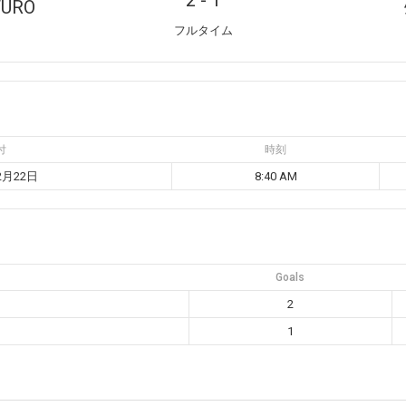
2
-
1
TURO
フルタイム
付
時刻
2月22日
8:40 AM
Goals
2
1