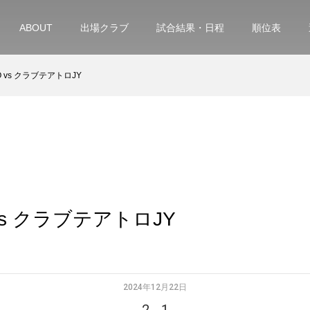
ABOUT
出場クラブ
試合結果・日程
順位表
RO vs クラブテアトロJY
 vs クラブテアトロJY
2024年12月22日