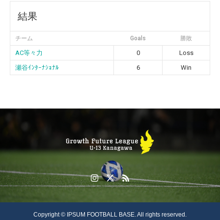
結果
チーム
Goals
勝敗
AC等々力
0
Loss
瀬谷ｲﾝﾀｰﾅｼｮﾅﾙ
6
Win
Copyright © IPSUM FOOTBALL BASE. All rights reserved.