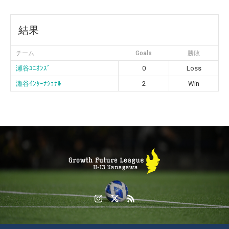
結果
チーム
Goals
勝敗
瀬谷ﾕﾆｵﾝｽﾞ
0
Loss
瀬谷ｲﾝﾀｰﾅｼｮﾅﾙ
2
Win